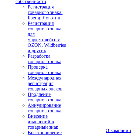
собственности
Регистрация
товарного знака.
Бренд. Логотип
Регистрация
товарного знака
для
маркетплейсов:
OZON, Wildberries
и других
Разработка
товарного знака
Проверка
товарного знака
Международная
регистрация
товарных знаков
Продление
товарного знака
Аннулирование
товарного знака
Внесение
изменений в
товарный знак
О компании
Восстановление