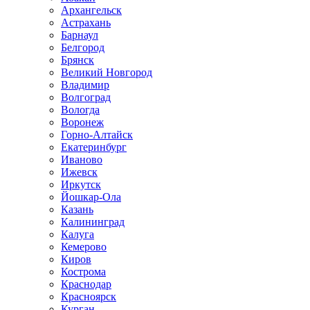
Архангельск
Астрахань
Барнаул
Белгород
Брянск
Великий Новгород
Владимир
Волгоград
Вологда
Воронеж
Горно-Алтайск
Екатеринбург
Иваново
Ижевск
Иркутск
Йошкар-Ола
Казань
Калининград
Калуга
Кемерово
Киров
Кострома
Краснодар
Красноярск
Курган