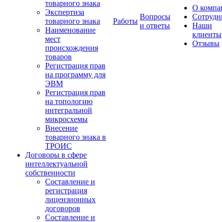
товарного знака
О компа
Экспертиза
Вопросы
Сотрудн
товарного знака
Работы
и ответы
Наши
Наименование
клиенты
мест
Отзывы
происхождения
товаров
Регистрация прав
на программу для
ЭВМ
Регистрация прав
на топологию
интегральной
микросхемы
Внесение
товарного знака в
ТРОИС
Договоры в сфере
интеллектуальной
собственности
Составление и
регистрация
лицензионных
договоров
Составление и