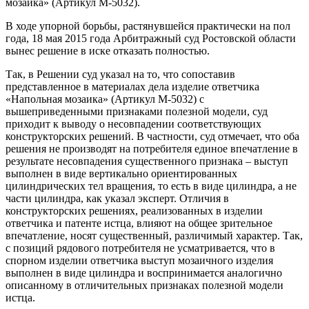
мозаика» (Артикул М-5032).
В ходе упорной борьбы, растянувшейся практически на пол
года, 18 мая 2015 года Арбитражный суд Ростовской области
вынес решение в иске отказать полностью.
Так, в Решении суд указал на то, что сопоставив
представленное в материалах дела изделие ответчика
«Напольная мозаика» (Артикул М-5032) с
вышеприведенными признаками полезной модели, суд
приходит к выводу о несовпадении соответствующих
конструкторских решений. В частности, суд отмечает, что оба
решения не производят на потребителя единое впечатление в
результате несовпадения существенного признака – выступ
выполнен в виде вертикально ориентированных
цилиндрических тел вращения, то есть в виде цилиндра, а не
части цилиндра, как указал эксперт. Отличия в
конструкторских решениях, реализованных в изделии
ответчика и патенте истца, влияют на общее зрительное
впечатление, носят существенный, различимый характер. Так,
с позиций рядового потребителя не усматривается, что в
спорном изделии ответчика выступ мозаичного изделия
выполнен в виде цилиндра и воспринимается аналогично
описанному в отличительных признаках полезной модели
истца.