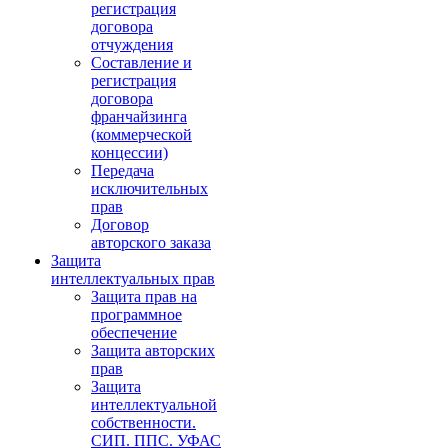
регистрация
договора
отчуждения
Составление и
регистрация
договора
франчайзинга
(коммерческой
концессии)
Передача
исключительных
прав
Договор
авторского заказа
Защита
интеллектуальных прав
Защита прав на
программное
обеспечение
Защита авторских
прав
Защита
интеллектуальной
собственности.
СИП. ППС. УФАС