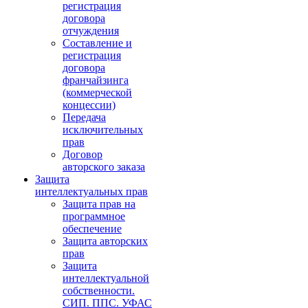
регистрация
договора
отчуждения
Составление и
регистрация
договора
франчайзинга
(коммерческой
концессии)
Передача
исключительных
прав
Договор
авторского заказа
Защита
интеллектуальных прав
Защита прав на
программное
обеспечение
Защита авторских
прав
Защита
интеллектуальной
собственности.
СИП. ППС. УФАС