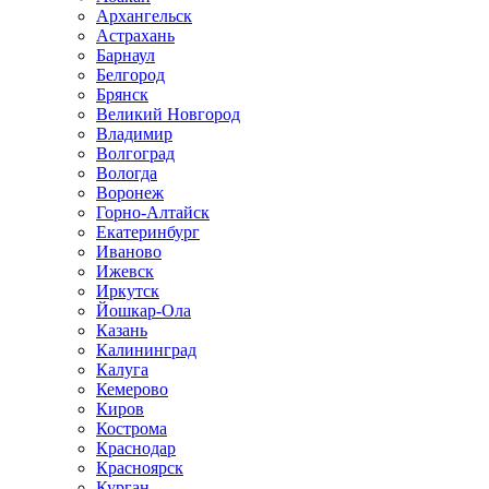
Архангельск
Астрахань
Барнаул
Белгород
Брянск
Великий Новгород
Владимир
Волгоград
Вологда
Воронеж
Горно-Алтайск
Екатеринбург
Иваново
Ижевск
Иркутск
Йошкар-Ола
Казань
Калининград
Калуга
Кемерово
Киров
Кострома
Краснодар
Красноярск
Курган