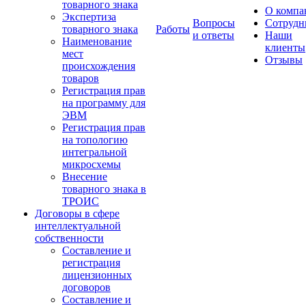
товарного знака
О компа
Экспертиза
Вопросы
Сотрудн
товарного знака
Работы
и ответы
Наши
Наименование
клиенты
мест
Отзывы
происхождения
товаров
Регистрация прав
на программу для
ЭВМ
Регистрация прав
на топологию
интегральной
микросхемы
Внесение
товарного знака в
ТРОИС
Договоры в сфере
интеллектуальной
собственности
Составление и
регистрация
лицензионных
договоров
Составление и