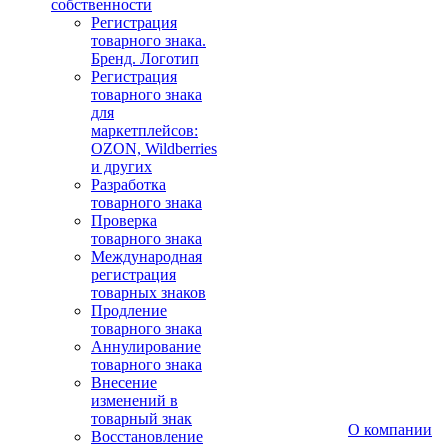
собственности
Регистрация
товарного знака.
Бренд. Логотип
Регистрация
товарного знака
для
маркетплейсов:
OZON, Wildberries
и других
Разработка
товарного знака
Проверка
товарного знака
Международная
регистрация
товарных знаков
Продление
товарного знака
Аннулирование
товарного знака
Внесение
изменений в
товарный знак
О компании
Восстановление