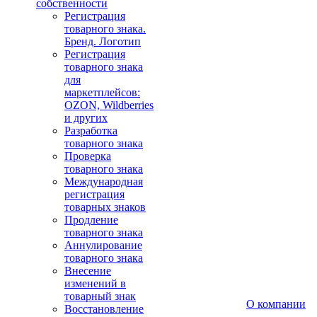
собственности
Регистрация
товарного знака.
Бренд. Логотип
Регистрация
товарного знака
для
маркетплейсов:
OZON, Wildberries
и других
Разработка
товарного знака
Проверка
товарного знака
Международная
регистрация
товарных знаков
Продление
товарного знака
Аннулирование
товарного знака
Внесение
изменений в
товарный знак
О компании
Восстановление