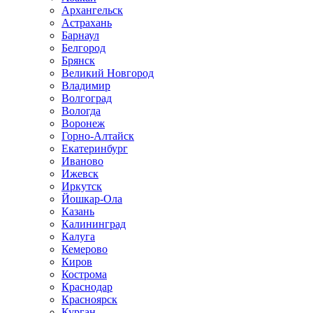
Архангельск
Астрахань
Барнаул
Белгород
Брянск
Великий Новгород
Владимир
Волгоград
Вологда
Воронеж
Горно-Алтайск
Екатеринбург
Иваново
Ижевск
Иркутск
Йошкар-Ола
Казань
Калининград
Калуга
Кемерово
Киров
Кострома
Краснодар
Красноярск
Курган