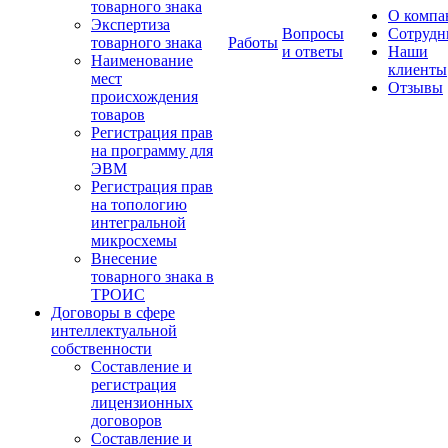
товарного знака
О компа
Экспертиза
Вопросы
Сотрудн
товарного знака
Работы
и ответы
Наши
Наименование
клиенты
мест
Отзывы
происхождения
товаров
Регистрация прав
на программу для
ЭВМ
Регистрация прав
на топологию
интегральной
микросхемы
Внесение
товарного знака в
ТРОИС
Договоры в сфере
интеллектуальной
собственности
Составление и
регистрация
лицензионных
договоров
Составление и