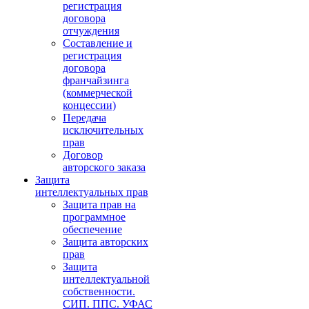
регистрация
договора
отчуждения
Составление и
регистрация
договора
франчайзинга
(коммерческой
концессии)
Передача
исключительных
прав
Договор
авторского заказа
Защита
интеллектуальных прав
Защита прав на
программное
обеспечение
Защита авторских
прав
Защита
интеллектуальной
собственности.
СИП. ППС. УФАС