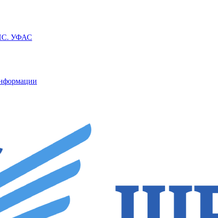
ППС. УФАС
информации