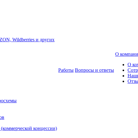
ZON, Wildberries и других
О компан
О ко
Работы
Вопросы и ответы
Сотр
Наш
Отз
росхемы
ов
 (коммерческой концессии)