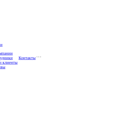
ии
мпании
удники
Контакты
и клиенты
ывы