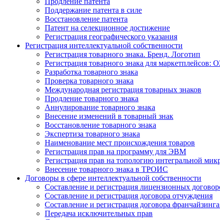
Продление патента
Поддержание патента в силе
Восстановление патента
Патент на селекционное достижение
Регистрация географического указания
Регистрация интеллектуальной собственности
Регистрация товарного знака. Бренд. Логотип
Регистрация товарного знака для маркетплейсов: O
Разработка товарного знака
Проверка товарного знака
Международная регистрация товарных знаков
Продление товарного знака
Аннулирование товарного знака
Внесение изменений в товарный знак
Восстановление товарного знака
Экспертиза товарного знака
Наименование мест происхождения товаров
Регистрация прав на программу для ЭВМ
Регистрация прав на топологию интегральной мик
Внесение товарного знака в ТРОИС
Договоры в сфере интеллектуальной собственности
Составление и регистрация лицензионных договор
Составление и регистрация договора отчуждения
Составление и регистрация договора франчайзинга
Передача исключительных прав